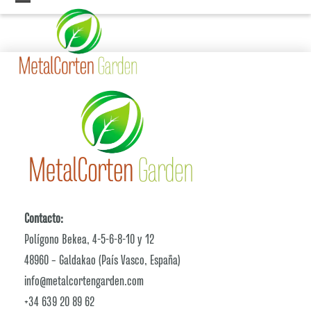
Skip
Open
Close
to
mobile
mobile
content
menu
menu
Contacto:
Polígono Bekea, 4-5-6-8-10 y 12
48960 – Galdakao (País Vasco, España)
info@metalcortengarden.com
+34 639 20 89 62