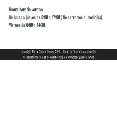
Nuevo horario verano:
De lunes a jueves de
8:00
a
17:00
( No cerramos al mediodía)
Viernes de
6:00
a
14:30
Copyright
MetalCorten Garden
2026 - Todos los derechos reservados
Actualidad
Política de cookies
Política de Privacidad
Quienes somos