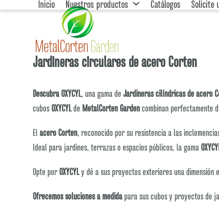
Inicio
Nuestros productos
Catálogos
Solicite
Skip
to
content
Jardineras circulares de acero Corten
Descubra OXYCYL
, una gama de
Jardineras cilíndricas de acero 
cubos
OXYCYL
de
MetalCorten Garden
combinan perfectamente d
El
acero Corten
, reconocido por su resistencia a las inclemenci
Ideal para jardines, terrazas o espacios públicos, la gama
OXYCY
Opte por
OXYCYL
y dé a sus proyectos exteriores una dimensión 
Ofrecemos soluciones a medida
para sus cubos y proyectos de ja