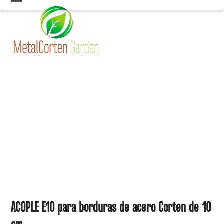
Skip
Open
Close
to
mobile
mobile
content
menu
menu
ACOPLE E10 para borduras de acero Corten de 10