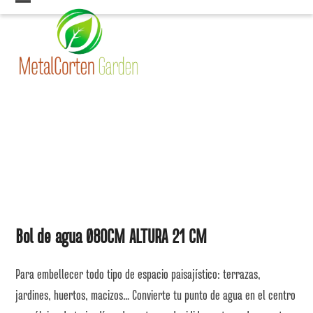
Skip
Open
Close
to
mobile
mobile
content
menu
menu
Bol de agua Ø80CM ALTURA 21 CM
Para embellecer todo tipo de espacio paisajístico: terrazas,
jardines, huertos, macizos… Convierte tu punto de agua en el centro