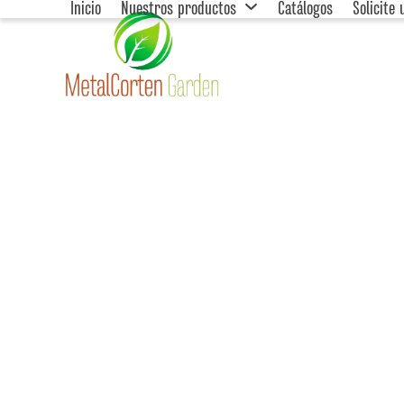
Inicio
Nuestros productos
Catálogos
Solicite
Skip
to
content