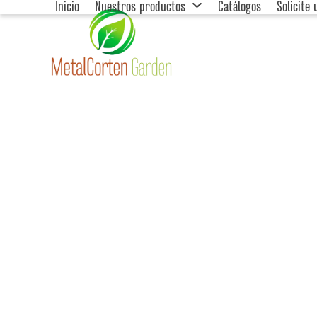
Inicio
Nuestros productos
Catálogos
Solicite
Skip
to
content