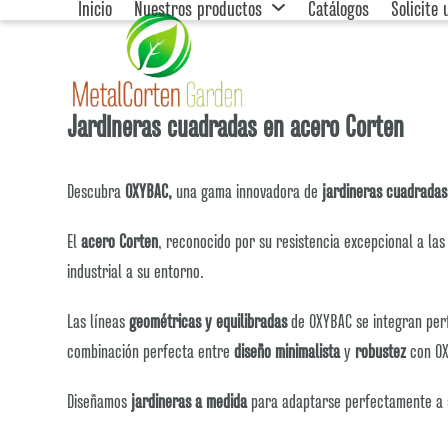
Inicio
Nuestros productos
Catálogos
Solicite
Skip
to
content
Jardineras cuadradas en acero Corten
Descubra
OXYBAC,
una gama innovadora de
jardineras cuadradas
El
acero Corten
, reconocido por su resistencia excepcional a las
industrial a su entorno.
Las líneas
geométricas y equilibradas
de OXYBAC se integran per
combinación perfecta entre
diseño minimalista
y
robustez
con OX
Diseñamos
jardineras a medida
para adaptarse perfectamente a su