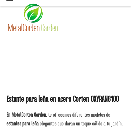
Skip
Open
Close
to
mobile
mobile
content
menu
menu
Estante para leña en acero Corten OXYRANG100
En MetalCorten Garden,
te ofrecemos diferentes modelos de
estantes para leña
elegantes que darán un toque cálido a tu jardín.