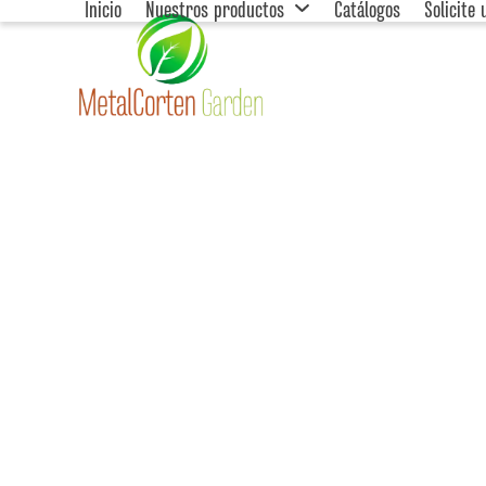
Inicio
Nuestros productos
Catálogos
Solicite
Skip
to
content