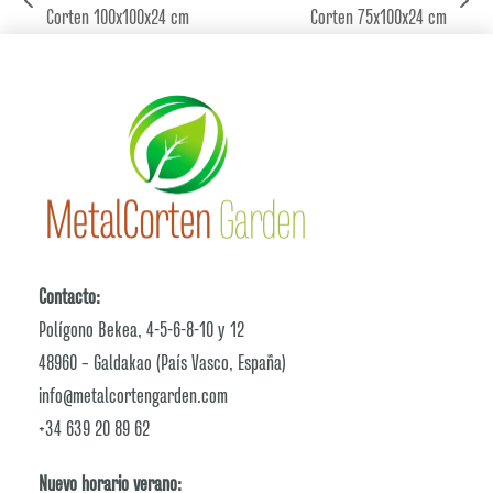
previous
next
Corten 100x100x24 cm
Corten 75x100x24 cm
post:
post:
Contacto:
Polígono Bekea, 4-5-6-8-10 y 12
48960 – Galdakao (País Vasco, España)
info@metalcortengarden.com
+34 639 20 89 62
Nuevo horario verano: