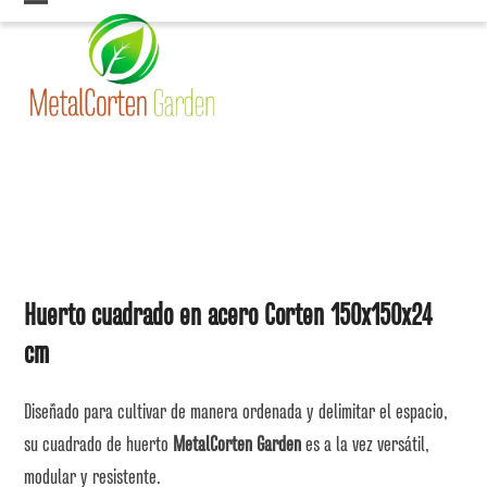
Skip
Open
Close
to
mobile
mobile
content
menu
menu
Huerto cuadrado en acero Corten 150x150x24
cm
Diseñado para cultivar de manera ordenada y delimitar el espacio,
su cuadrado de huerto
MetalCorten Garden
es a la vez versátil,
modular y resistente.