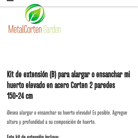
Skip
Open
Close
to
mobile
mobile
content
menu
menu
Kit de extensión (B) para alargar o ensanchar mi
huerto elevado en acero Corten 2 paredes
150×24 cm
¡Desea alargar o ensanchar su huerto elevado! Es posible. Agregue
altura y profundidad a su composición de huerto.
Este kit de extensión incluye: