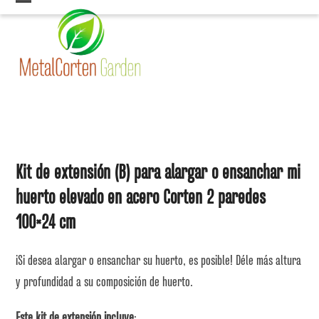
Skip
Open
Close
to
mobile
mobile
content
menu
menu
Kit de extensión (B) para alargar o ensanchar mi
huerto elevado en acero Corten 2 paredes
100×24 cm
¡Si desea alargar o ensanchar su huerto, es posible! Déle más altura
y profundidad a su composición de huerto.
Este kit de extensión incluye
: